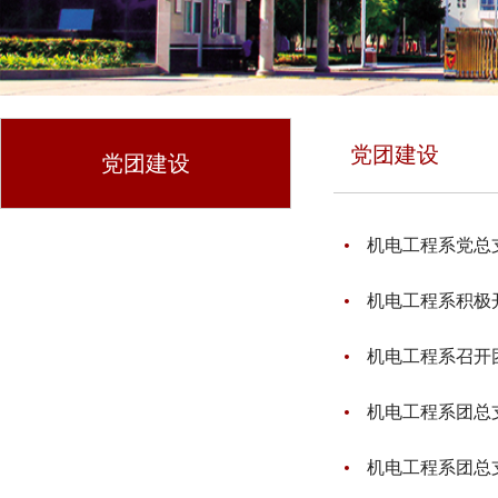
党团建设
党团建设
机电工程系党总
机电工程系积极开
机电工程系召开
机电工程系团总
机电工程系团总