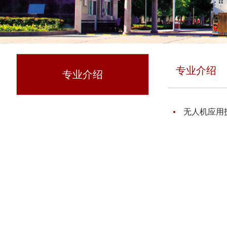
专业介绍
专业介绍
无人机应用