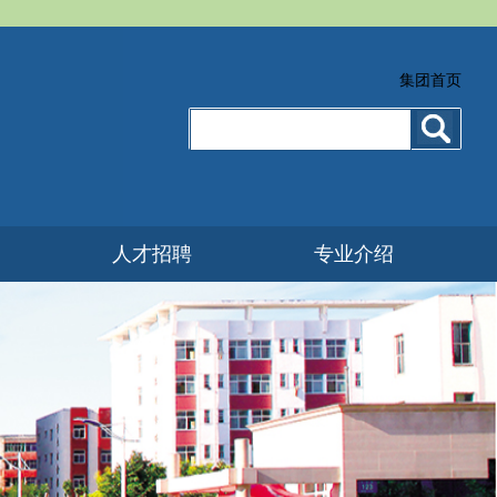
集团首页
人才招聘
专业介绍